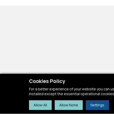
Cookies Policy
For a better experience of your website you can use 
installed except the essential operational cookies
Allow All
Allow None
Settings
Όνο