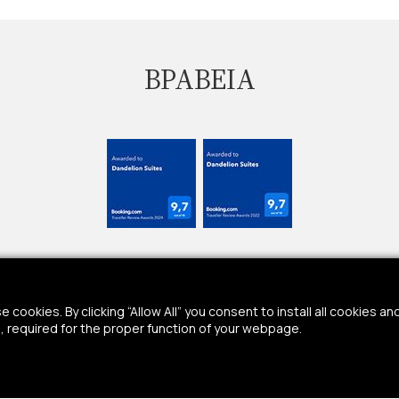
ΒΡΑΒΕΙΑ
cookies. By clicking “Allow All” you consent to install all cookies and
NEWSLETTER
, required for the proper function of your webpage.
μα *
Email *