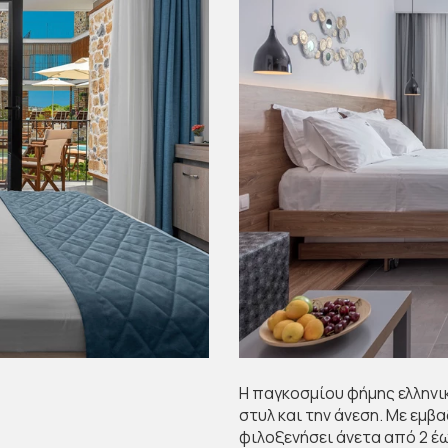
Η παγκοσμίου φήμης ελληνι
στυλ και την άνεση. Με εμβ
φιλοξενήσει άνετα από 2 έ