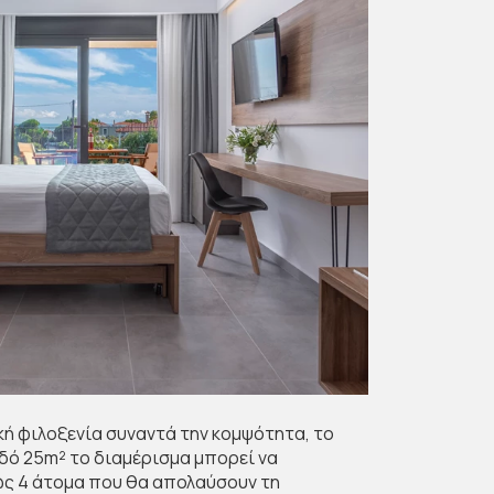
κή φιλοξενία συναντά την κομψότητα, το
Η παγκοσμί
αδό 25m² το διαμέρισμα μπορεί να
στυλ και τ
ως 4 άτομα που θα απολαύσουν τη
εκτείνεται