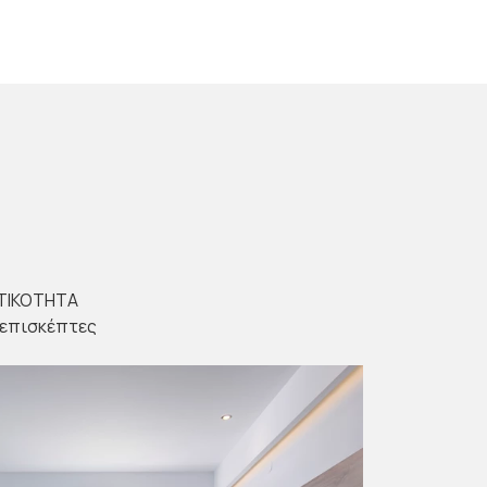
LOFT
ΤΙΚΟΤΗΤΑ
ΜΕΓΕΘΟΣ
2
 επισκέπτες
35 m