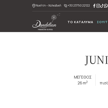
Νικήτη – Χαλκιδική
+30 23750 22122
ΤΟ ΚΑΤΑΛΥΜΑ
ΣΟΥΙΤ
JUN
ΜΕΓΕΘΟΣ
2
26 m
πισί