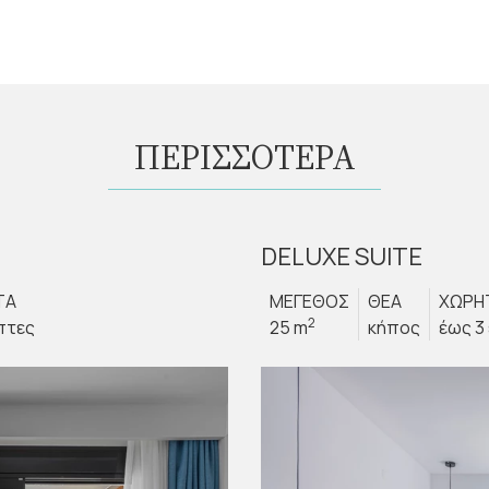
ΠΕΡΙΣΣΟΤΕΡΑ
DELUXE SUITE
ΤΑ
ΜΕΓΕΘΟΣ
ΘΕΑ
ΧΩΡΗ
2
πτες
25 m
κήπος
έως 3