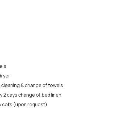
els
dryer
y cleaning & change of towels
y 2 days change of bed linen
 cots (upon request)